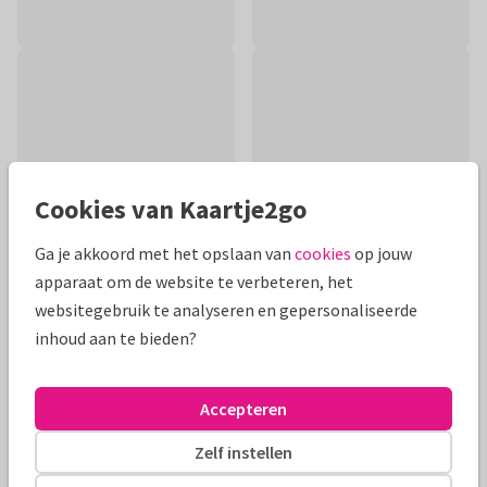
Cookies van Kaartje2go
Ga je akkoord met het opslaan van
cookies
op jouw
apparaat om de website te verbeteren, het
websitegebruik te analyseren en gepersonaliseerde
inhoud aan te bieden?
Productinformatie
Christelijke condoleance kaart voor het overlijden of
Accepteren
stilgeboorte van een jongen. Bemoedig de ouders met dit
regenboog kaartje met bijbeltekst.
Zelf instellen