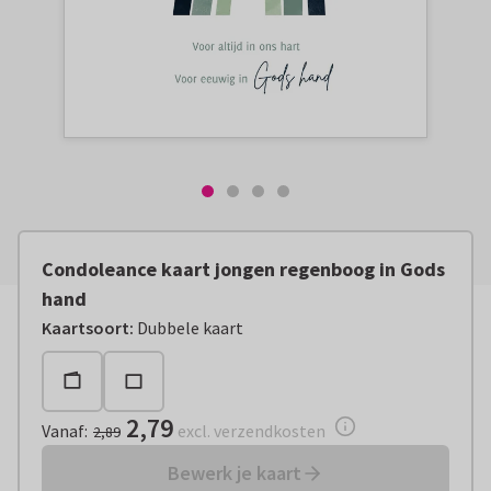
Condoleance kaart jongen regenboog in Gods
hand
Vanaf:
€ 2,79
excl. verzendkosten
Kaartsoort
:
Dubbele kaart
2,79
Vanaf
:
excl. verzendkosten
2,89
Bewerk je kaart