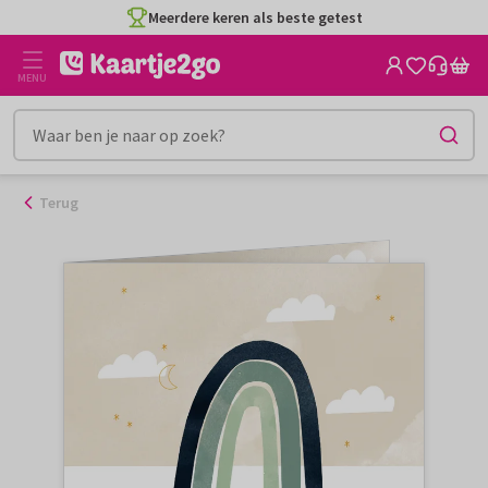
Ga
Meerdere keren als beste getest
naar
de
MENU
inhoud
Terug