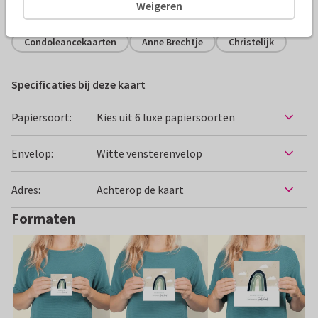
Alle kaarten zijn helemaal naar wens aan te passen
Weigeren
Condoleancekaarten
Anne Brechtje
Christelijk
Specificaties bij deze kaart
Papiersoort:
Kies uit 6 luxe papiersoorten
Envelop:
Witte vensterenvelop
Adres:
Achterop de kaart
Formaten