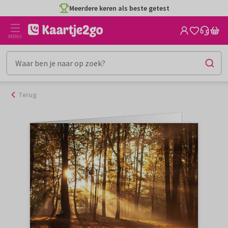
Ga
Meerdere keren als beste getest
naar
de
MENU
inhoud
Terug