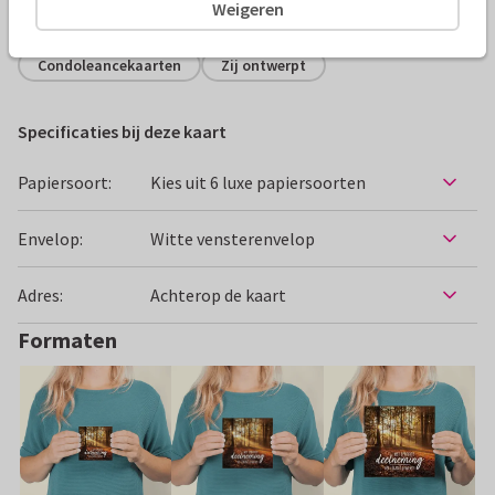
Alle kaarten zijn helemaal naar wens aan te passen
Weigeren
Condoleancekaarten
Zij ontwerpt
Specificaties bij deze kaart
Papiersoort:
Kies uit 6 luxe papiersoorten
Envelop:
Witte vensterenvelop
Adres:
Achterop de kaart
Formaten