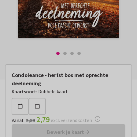
Condoleance - herfst bos met oprechte
deelneming
Vanaf:
€ 2,79
excl. verzendkosten
Kaartsoort
:
Dubbele kaart
2,79
Vanaf
:
2,89
excl. verzendkosten
Bewerk je kaart