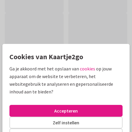
Cookies van Kaartje2go
Ga je akkoord met het opslaan van
cookies
op jouw
apparaat om de website te verbeteren, het
websitegebruik te analyseren en gepersonaliseerde
inhoud aan te bieden?
Productinformatie
Condoleancekaart met afbeelding van een bos en de tekst
Accepteren
"met oprechte deelneming" veel kracht gewenst. De tekst
aan de binnenzijde kun je aanpassen
Zelf instellen