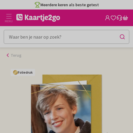
Ga
Meerdere keren als beste getest
naar
de
MENU
inhoud
Terug
Foliedruk
Foliedruk
Foliedruk
Foliedruk
Foliedruk