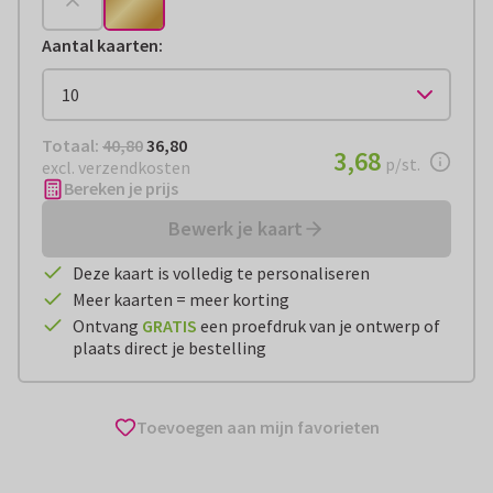
Aantal kaarten
:
Totaal:
€ 36,80
Totaal:
40,80
36,80
€ 3,68
3,68
per stuk
p/st.
excl. verzendkosten
Bereken je prijs
Bewerk je kaart
Deze kaart is volledig te personaliseren
Meer kaarten = meer korting
Ontvang
GRATIS
een proefdruk van je ontwerp of
plaats direct je bestelling
Toevoegen aan mijn favorieten