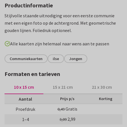
Productinformatie
Stijlvolle staande uitnodiging voor een eerste communie
met een eigen foto op de achtergrond. Met geometrische
gouden lijnen. Foliedruk optioneel.
Alle kaarten zijn helemaal naar wens aan te passen
Communiekaarten
ilse
Jongen
Formaten en tarieven
10 x 15 cm
15 x 21 cm
21 x 30 cm
Aantal
Prijs p/s
Korting
Gratis
Proefdruk
0,49
2,99
1–4
3,09