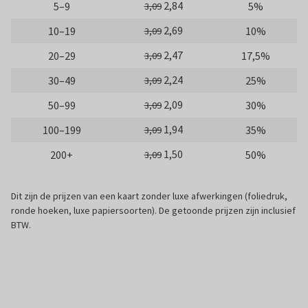
2,84
5–9
5%
3,09
2,69
10–19
10%
3,09
2,47
20–29
17,5%
3,09
2,24
30–49
25%
3,09
2,09
50–99
30%
3,09
1,94
100–199
35%
3,09
1,50
200+
50%
3,09
Dit zijn de prijzen van een kaart zonder luxe afwerkingen (foliedruk,
ronde hoeken, luxe papiersoorten). De getoonde prijzen zijn inclusief
BTW.