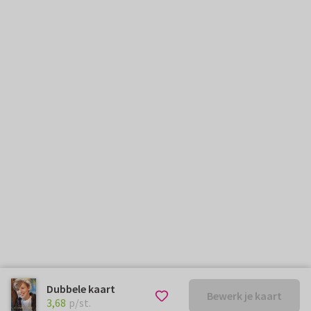
Dubbele kaart
Bewerk je kaart
€ 3,68
p/st.
3,68
p/st.