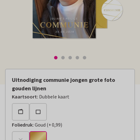
Uitnodiging communie jongen grote foto
gouden lijnen
Kaartsoort
:
Dubbele kaart
Foliedruk
:
Goud
(
+
0,99
)
+
€ 0,99