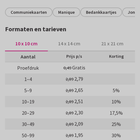
Communiekaarten
Manique
Bedankkaartjes
Jonge
Formaten en tarieven
10 x 10 cm
14 x 14 cm
21 x 21 cm
Aantal
Prijs p/s
Korting
Gratis
Proefdruk
0,49
2,79
1–4
2,89
2,65
5–9
5%
2,89
2,51
10–19
10%
2,89
2,30
20–29
17,5%
2,89
2,09
30–49
25%
2,89
1,95
50–99
30%
2,89