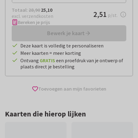
Totaal:
€ 25,10
Totaal:
28,90
25,10
€ 2,51
2,51
per stuk
p/st.
excl. verzendkosten
Bereken je prijs
Bewerk je kaart
Deze kaart is volledig te personaliseren
Meer kaarten = meer korting
Ontvang
GRATIS
een proefdruk van je ontwerp of
plaats direct je bestelling
Toevoegen aan mijn favorieten
Kaarten die hierop lijken