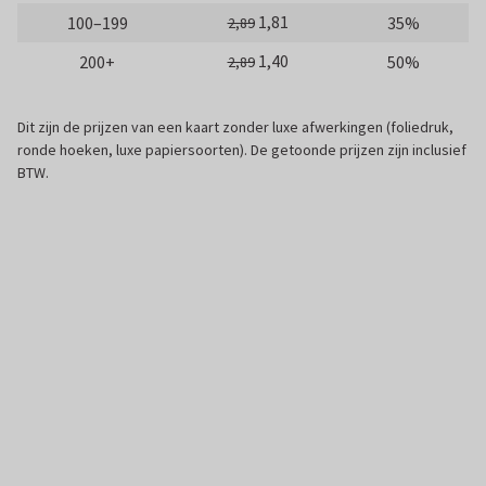
1,81
100–199
35%
2,89
1,40
200+
50%
2,89
Dit zijn de prijzen van een kaart zonder luxe afwerkingen (foliedruk,
ronde hoeken, luxe papiersoorten). De getoonde prijzen zijn inclusief
BTW.