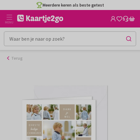
Ga
Meerdere keren als beste getest
naar
de
MENU
inhoud
Terug