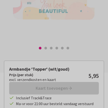
Armbandje 'Topper' (wit/goud)
5,95
Prijs (per stuk)
Prijs (per stuk):
€ 5,95
excl. verzendkosten en kaart
excl. verzendkosten en kaart
Kaart toevoegen
Inclusief Track&Trace
Ma-vr voor 21:00 uur besteld: vandaag verstuurd