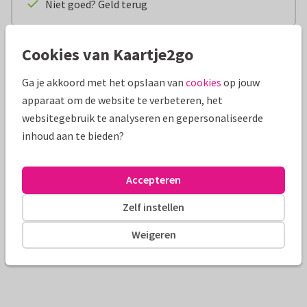
Niet goed? Geld terug
Cookies van Kaartje2go
Productinformatie
Ga je akkoord met het opslaan van
cookies
op jouw
Wil jij iemand die werkzaam is in de zorg op een unieke
apparaat om de website te verbeteren, het
manier bedanken? Of zoek je een kleinigheidje als geslaagd
websitegebruik te analyseren en gepersonaliseerde
felicitatie? Dan is dit ‘Topper’ armbandje perfect. Het
inhoud aan te bieden?
allerleukste cadeau voor bij jouw kaart, ook gewoon zomaar.
Ook handig om te weten:
Maat: het elastieken bandje is verstelbaar en daarom
Accepteren
geschikt voor alle leeftijden.
Zelf instellen
Weigeren
Verzending & bezorging