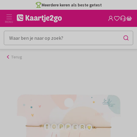
Ga
Meerdere keren als beste getest
naar
de
MENU
inhoud
Terug