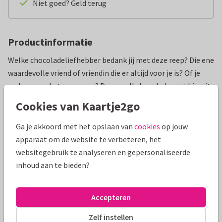
Niet goed? Geld terug
Productinformatie
Welke chocoladeliefhebber bedank jij met deze reep? Die ene
waardevolle vriend of vriendin die er altijd voor je is? Of je
ouders voor het oppassen? Deze melkchocolade met biscuit
en karamelstukjes is het lekkerste cadeau voor bij je
Cookies van Kaartje2go
bedankkaartje.
Ga je akkoord met het opslaan van
cookies
op jouw
Eerlijk genieten
apparaat om de website te verbeteren, het
Tony's Chocolonely staat bekend om haar 100% slaafvrije
websitegebruik te analyseren en gepersonaliseerde
chocolade. Met eerlijke ingrediënten en duurzame
inhoud aan te bieden?
productiemethoden draagt elke hap bij aan een betere
wereld.
Accepteren
Ook handig om te weten:
Inhoud: 180 gram
Zelf instellen