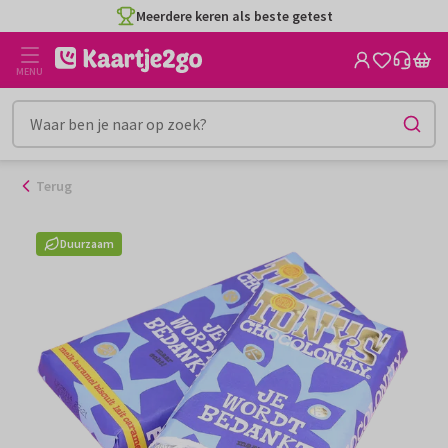
Ga
Meerdere keren als beste getest
naar
de
MENU
inhoud
Terug
Duurzaam