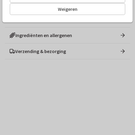
Fairtrade chocolade
Weigeren
Allergenen: kan sporen bevatten van eieren en noten.
Geschikt voor vegetariërs, niet geschikt voor vegans.
Ingrediënten en allergenen
Verzending & bezorging