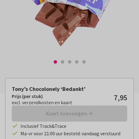
Tony’s Chocolonely ‘Bedankt’
7,95
Prijs (per stuk)
Prijs (per stuk):
€ 7,95
excl. verzendkosten en kaart
excl. verzendkosten en kaart
Kaart toevoegen
Inclusief Track&Trace
Ma-vr voor 21:00 uur besteld: vandaag verstuurd