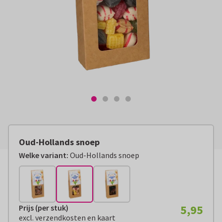
Oud-Hollands snoep
Welke variant:
Oud-Hollands snoep
5,95
Prijs (per stuk)
Prijs (per stuk):
€ 5,95
excl. verzendkosten en kaart
excl. verzendkosten en kaart