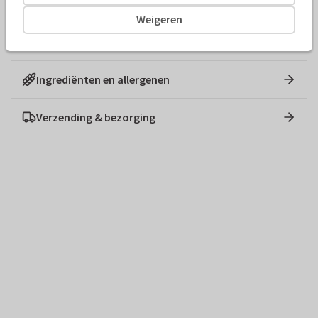
Ook handig om te weten:
Inhoud: ± 80 gram
Weigeren
Allergenen: Kan melk, hazelnoot, soja en tarwe bevatten.
Ingrediënten en allergenen
Verzending & bezorging