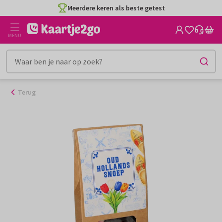
Ga
Meerdere keren als beste getest
naar
de
MENU
inhoud
Terug