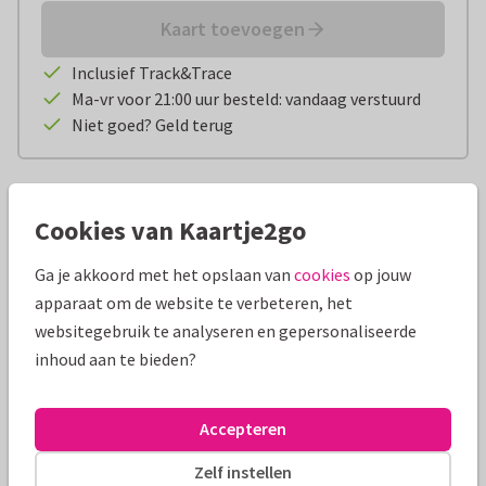
Kaart toevoegen
Inclusief Track&Trace
Ma-vr voor 21:00 uur besteld: vandaag verstuurd
Niet goed? Geld terug
Productinformatie
Cookies van Kaartje2go
Wie verras jij met een zoet tripje naar vroeger? Met dit zakje
Ga je akkoord met het opslaan van
cookies
op jouw
oud-Hollands snoep bezorg je de overheelijke herinneringen
apparaat om de website te verbeteren, het
zo bij de ontvanger thuis. Het zit vol met de lekkerste
websitegebruik te analyseren en gepersonaliseerde
klassiekers, zoals boterwafeltjes, framboosjes en
inhoud aan te bieden?
kaneelkussentjes. Oud-Hollands snoep bestellen is sowieso
een goed idee om een glimlach te bezorgen. Maak het oud-
Hollands snoep cadeau helemaal compleet met een gezellig
Accepteren
kaartje erbij.
Zelf instellen