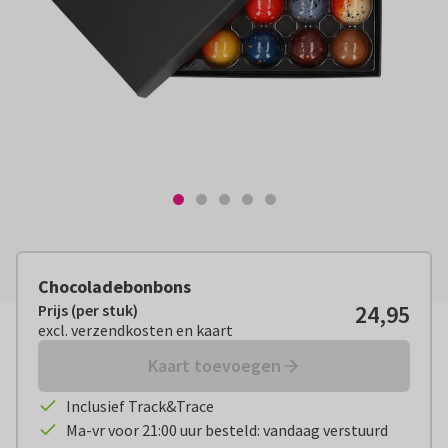
Chocoladebonbons
24,95
Prijs (per stuk)
Prijs (per stuk):
€ 24,95
excl. verzendkosten en kaart
excl. verzendkosten en kaart
Kaart toevoegen
Inclusief Track&Trace
Ma-vr voor 21:00 uur besteld: vandaag verstuurd