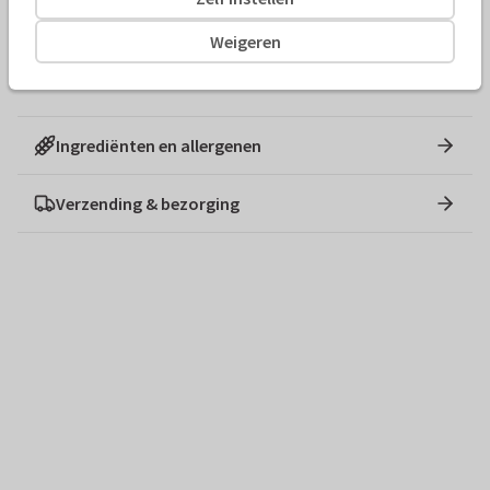
De inhoud van het doosje kan afwijken van de afbeeldingen.
Weigeren
Wanneer een bonbon tijdelijk niet op voorraad is, wordt deze
vervangen door een andere smaakvolle bonbon.
Ingrediënten en allergenen
Verzending & bezorging