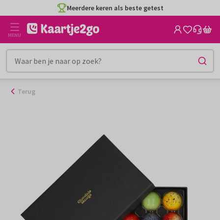
Ga
Meerdere keren als beste getest
naar
de
MENU
inhoud
Terug