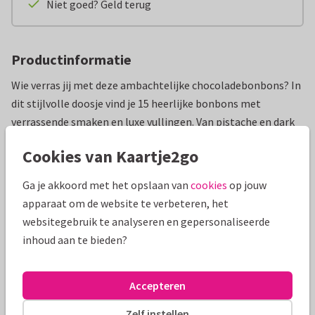
Niet goed? Geld terug
Productinformatie
Wie verras jij met deze ambachtelijke chocoladebonbons? In
dit stijlvolle doosje vind je 15 heerlijke bonbons met
verrassende smaken en luxe vullingen. Van pistache en dark
espresso tot strawberry matcha en zeezout karamel: elke
Cookies van Kaartje2go
bonbon is een klein genietmoment. Perfect om te versturen
als verjaardagscadeau, bedankje, felicitatie of zomaar bij
Ga je akkoord met het opslaan van
cookies
op jouw
jouw kaart.
apparaat om de website te verbeteren, het
Ook handig om te weten:
websitegebruik te analyseren en gepersonaliseerde
Inhoud: 15 chocoladebonbons (275 gram)
inhoud aan te bieden?
Afmeting: 17 x 10,9 x 2,6 cm
Allergenen: Melk, gluten, pinda’s, sesam, soja, ei, amandelen,
Accepteren
hazelnoten, macadamianoten en noten (schaalvruchten).
Halal: Ja.
Zelf instellen