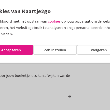
ngt kleur in elk huis. Door zijn zachte tinten
kies van Kaartje2go
et voor Moederdag, een verjaardag of gewoon
akkoord met het opslaan van
cookies
op jouw apparaat om de webs
je cadeau helemaal af door er een
eren, het websitegebruik te analyseren en gepersonaliseerde inh
 bieden?
Accepteren
Zelf instellen
Weigeren
leeuwenbekken.
oor jouw boeketje iets kan afwijken van de