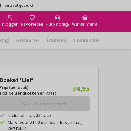
-neutraal gedrukt
Inloggen
Favorieten
Hulp nodig?
Winkelmand
rdag
Geboorte
Trouwen
Communie
Boeket ‘Lief’
34,95
Prijs (per stuk)
Prijs (per stuk):
€ 34,95
excl. verzendkosten en kaart
excl. verzendkosten en kaart
Kaart toevoegen
Inclusief Track&Trace
Ma-vr voor 21:00 uur besteld: vandaag
verstuurd