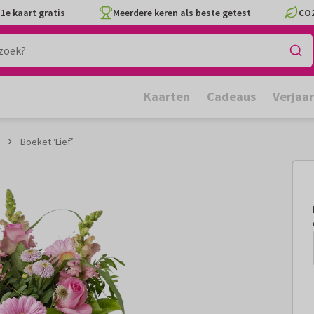
1e kaart gratis
Meerdere keren als beste getest
CO2
Kaarten
Cadeaus
Verjaa
Boeket ‘Lief’