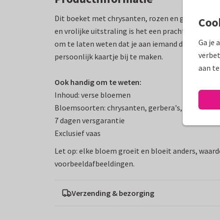
Dit boeket met chrysanten, rozen en gerbera’s bre
Coo
en vrolijke uitstraling is het een prachtig boek
Ga je 
om te laten weten dat je aan iemand denkt. Maak 
verbet
persoonlijk kaartje bij te maken.
aan te
Ook handig om te weten:
Inhoud: verse bloemen
Bloemsoorten: chrysanten, gerbera's, rozen en 
7 dagen versgarantie
Exclusief vaas
Let op: elke bloem groeit en bloeit anders, waard
voorbeeldafbeeldingen.
Verzending & bezorging