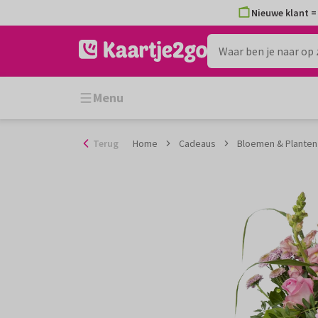
Ga
Nieuwe klant = 
naar
de
inhoud
Menu
Terug
Home
Cadeaus
Bloemen & Planten