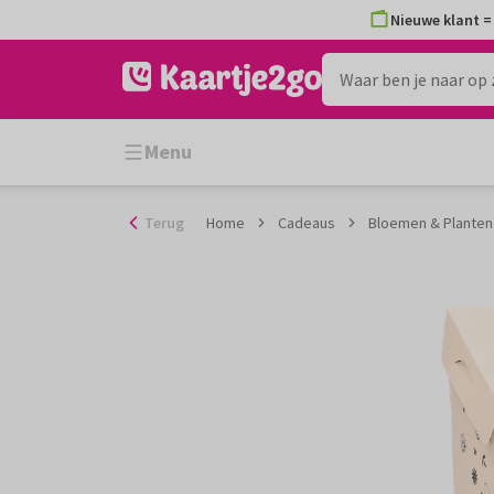
Ga
Nieuwe klant = 
naar
de
inhoud
Menu
Terug
Home
Cadeaus
Bloemen & Planten