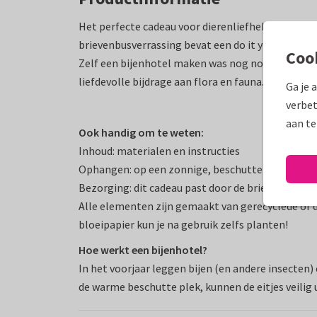
Het perfecte cadeau voor dierenliefhebbers: dit 
brievenbusverrassing bevat een do it yourself bij
Coo
Zelf een bijenhotel maken was nog nooit zo makke
liefdevolle bijdrage aan flora en fauna.
Ga je 
verbet
aan te
Ook handig om te weten:
Inhoud: materialen en instructies
Ophangen: op een zonnige, beschutte plek
Bezorging: dit cadeau past door de brievenbus
Alle elementen zijn gemaakt van gerecyclede of 
bloeipapier kun je na gebruik zelfs planten!
Hoe werkt een bijenhotel?
In het voorjaar leggen bijen (en andere insecten) e
de warme beschutte plek, kunnen de eitjes veilig