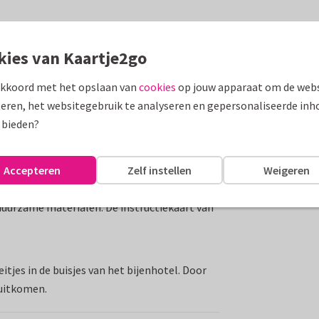
bijenhotel bouwpakket. Deze
enhotel met een (plantbare!) instructiekaart.
kies van Kaartje2go
lijk. Een vrolijk brievenbuscadeau en een
akkoord met het opslaan van
cookies
op jouw apparaat om de webs
eren, het websitegebruik te analyseren en gepersonaliseerde inh
 bieden?
Accepteren
Zelf instellen
Weigeren
duurzame materialen. De instructiekaart van
itjes in de buisjes van het bijenhotel. Door
 uitkomen.