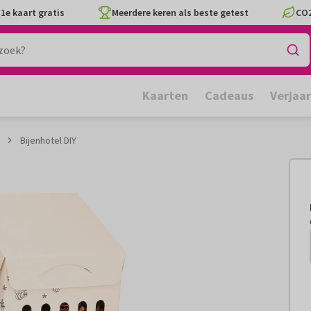
1e kaart gratis
Meerdere keren als beste getest
CO2
Kaarten
Cadeaus
Verjaa
Bijenhotel DIY