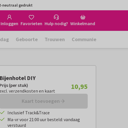
-neutraal gedrukt
Inloggen
Favorieten
Hulp nodig?
Winkelmand
rdag
Geboorte
Trouwen
Communie
Bijenhotel DIY
10,95
Prijs (per stuk)
Prijs (per stuk):
€ 10,95
excl. verzendkosten en kaart
excl. verzendkosten en kaart
Kaart toevoegen
Inclusief Track&Trace
Ma-vr voor 21:00 uur besteld: vandaag
verstuurd