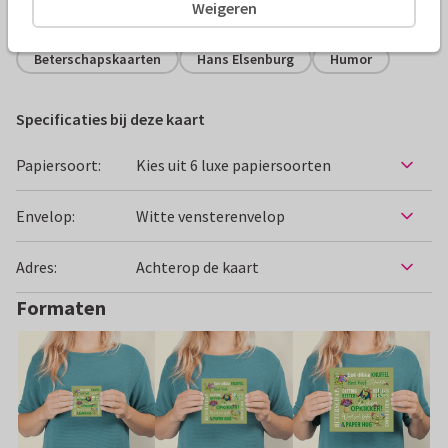
Alle kaarten zijn helemaal naar wens aan te passen
Weigeren
Beterschapskaarten
Hans Elsenburg
Humor
Specificaties bij deze kaart
Papiersoort:
Kies uit 6 luxe papiersoorten
Envelop:
Witte vensterenvelop
Adres:
Achterop de kaart
Formaten