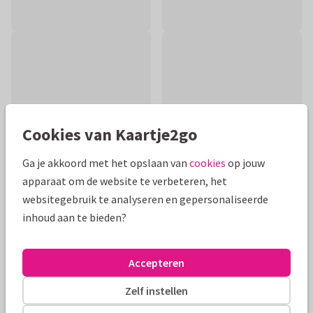
Cookies van Kaartje2go
Ga je akkoord met het opslaan van
cookies
op jouw
apparaat om de website te verbeteren, het
websitegebruik te analyseren en gepersonaliseerde
inhoud aan te bieden?
Productinformatie
Grappige beterschapskaart met leuk opkikkertje. De kikkers
Accepteren
hebben bloemen bij zich! Plaats de naam tussen de teksten.
De achtergrond kan je aanpassen.
Zelf instellen