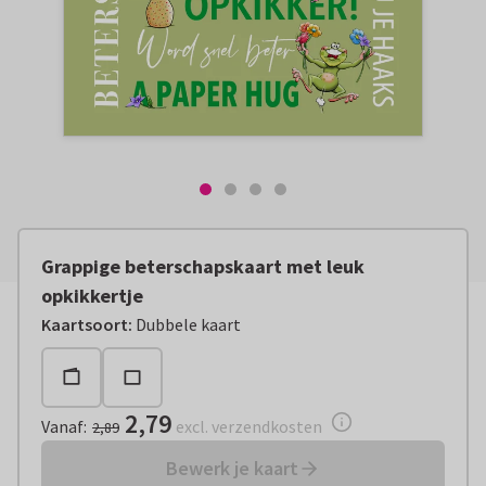
Grappige beterschapskaart met leuk
opkikkertje
Vanaf:
€ 2,79
excl. verzendkosten
Kaartsoort
:
Dubbele kaart
2,79
Vanaf
:
excl. verzendkosten
2,89
Bewerk je kaart