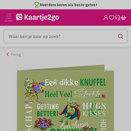
Ga
Meerdere keren als beste getest
naar
de
MENU
inhoud
Terug