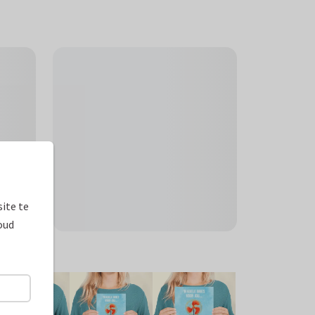
ite te
oud
ormaten