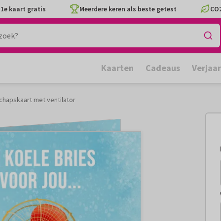
1e kaart gratis
Meerdere keren als beste getest
CO2
Kaarten
Cadeaus
Verjaa
chapskaart met ventilator