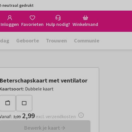
-neutraal gedrukt
Inloggen
Favorieten
Hulp nodig?
Winkelmand
rdag
Geboorte
Trouwen
Communie
Beterschapskaart met ventilator
Vanaf:
€ 2,99
excl. verzendkosten
Kaartsoort
:
Dubbele kaart
2,99
Vanaf
:
excl. verzendkosten
3,09
Bewerk je kaart