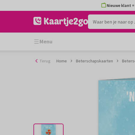
Ga
Nieuwe klant = 
naar
de
inhoud
Menu
Terug
Home
Beterschapskaarten
Beters