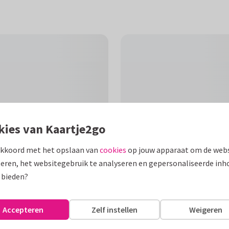
kies van Kaartje2go
akkoord met het opslaan van
cookies
op jouw apparaat om de webs
eren, het websitegebruik te analyseren en gepersonaliseerde inh
 bieden?
F
koele bries voor jou, heel veel
Accepteren
Zelf instellen
Weigeren
 warme dagen.