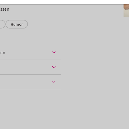
assen
s
Humor
ten