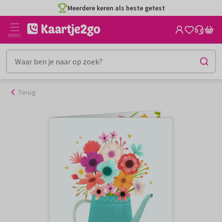
Ga
Meerdere keren als beste getest
naar
de
MENU
inhoud
Terug