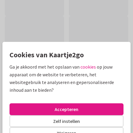
Cookies van Kaartje2go
Ga je akkoord met het opslaan van
cookies
op jouw
apparaat om de website te verbeteren, het
websitegebruik te analyseren en gepersonaliseerde
inhoud aan te bieden?
Productinformatie
Een kleurrijk beterschapskaartje met bloemen in een gieter.
Accepteren
Met dwarrelende hartjes.
Zelf instellen
Alle kaarten zijn helemaal naar wens aan te passen
Weigeren