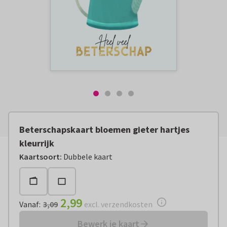
Beterschapskaart bloemen gieter hartjes
kleurrijk
Vanaf:
€ 2,99
excl. verzendkosten
Kaartsoort
:
Dubbele kaart
2,99
Vanaf
:
3,09
excl. verzendkosten
Bewerk je kaart