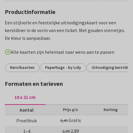
Productinformatie
Een stijlvolle en feestelijke uitnodigingskaart voor een
kerstdiner in de vorm van een ticket. Met gouden sterretjes.
De kleur is aanpasbaar.
Alle kaarten zijn helemaal naar wens aan te passen
Kerstkaarten
Paperhugs - by Lidy
Uitnodiging kerstdine
Formaten en tarieven
10 x 21 cm
Aantal
Prijs p/s
Korting
Gratis
Proefdruk
0,49
2,89
1–4
2,99