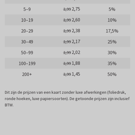
2,75
5–9
5%
2,99
2,60
10–19
10%
2,99
2,38
20–29
17,5%
2,99
2,17
30–49
25%
2,99
2,02
50–99
30%
2,99
1,88
100–199
35%
2,99
1,45
200+
50%
2,99
Dit zijn de prijzen van een kaart zonder luxe afwerkingen (foliedruk,
ronde hoeken, luxe papiersoorten). De getoonde prijzen zijn inclusief
BTW.