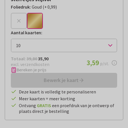
Foliedruk
:
Goud
(
+
0,99
)
+
€ 0,99
Aantal kaarten
:
Totaal:
€ 35,90
Totaal:
39,80
35,90
€ 3,59
3,59
per stuk
p/st.
excl. verzendkosten
Bereken je prijs
Bewerk je kaart
Deze kaart is volledig te personaliseren
Meer kaarten = meer korting
Ontvang
GRATIS
een proefdruk van je ontwerp of
plaats direct je bestelling