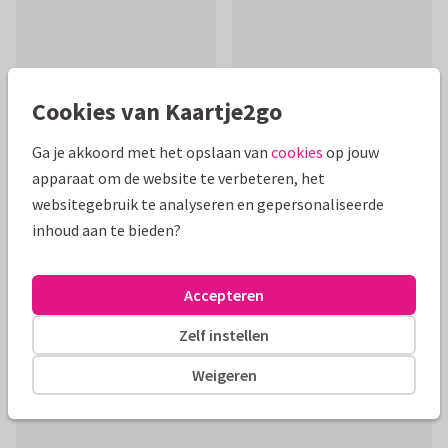
Cookies van Kaartje2go
Ga je akkoord met het opslaan van
cookies
op jouw
apparaat om de website te verbeteren, het
websitegebruik te analyseren en gepersonaliseerde
Mooie extra's bij je kaart
inhoud aan te bieden?
Accepteren
Zelf instellen
Weigeren