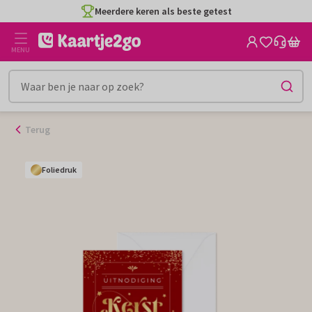
Ga
Meerdere keren als beste getest
naar
de
MENU
inhoud
Terug
Foliedruk
Foliedruk
Foliedruk