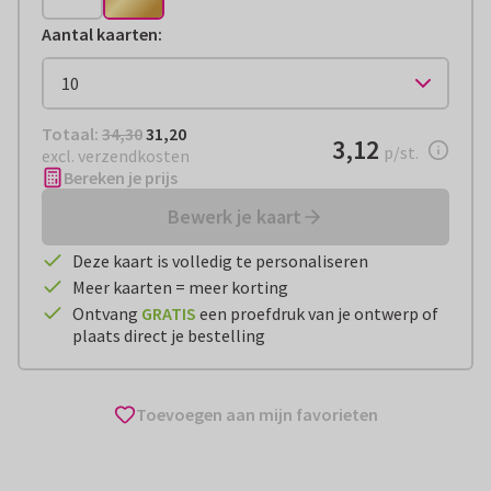
Aantal kaarten
:
Totaal:
€ 31,20
Totaal:
34,30
31,20
€ 3,12
3,12
per stuk
p/st.
excl. verzendkosten
Bereken je prijs
Bewerk je kaart
Deze kaart is volledig te personaliseren
Meer kaarten = meer korting
Ontvang
GRATIS
een proefdruk van je ontwerp of
plaats direct je bestelling
Toevoegen aan mijn favorieten