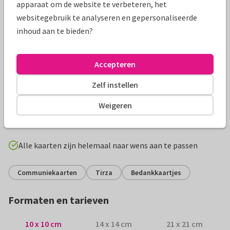
apparaat om de website te verbeteren, het
websitegebruik te analyseren en gepersonaliseerde
inhoud aan te bieden?
Accepteren
Productinformatie
Zelf instellen
Bedankkaartje voor een communie, met een witte
Weigeren
achtergrond en gouden spettertjes op de achtergrond. Met
een fotocollage van vier foto's.
Alle kaarten zijn helemaal naar wens aan te passen
Communiekaarten
Tirza
Bedankkaartjes
Formaten en tarieven
10 x 10 cm
14 x 14 cm
21 x 21 cm