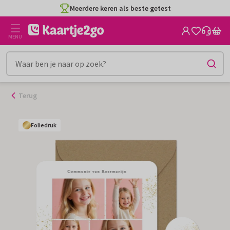
Ga
Meerdere keren als beste getest
naar
de
MENU
inhoud
Terug
Foliedruk
Foliedruk
Foliedruk