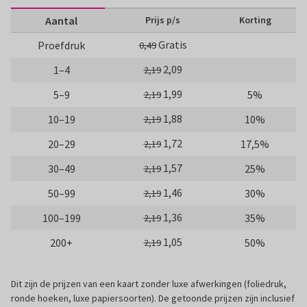
Aantal
Prijs p/s
Korting
Gratis
Proefdruk
0,49
2,09
1–4
2,19
1,99
5–9
5%
2,19
1,88
10–19
10%
2,19
1,72
20–29
17,5%
2,19
1,57
30–49
25%
2,19
1,46
50–99
30%
2,19
1,36
100–199
35%
2,19
1,05
200+
50%
2,19
Dit zijn de prijzen van een kaart zonder luxe afwerkingen (foliedruk,
ronde hoeken, luxe papiersoorten). De getoonde prijzen zijn inclusief