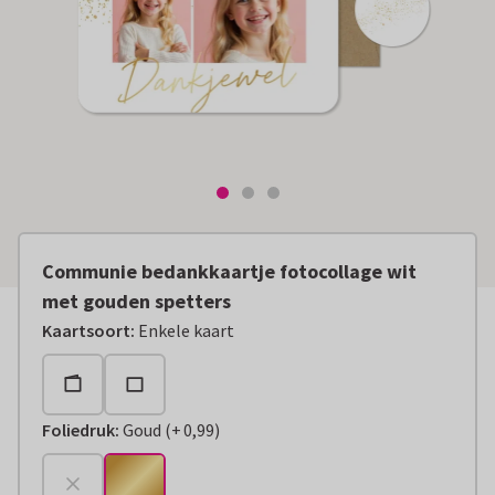
Communie bedankkaartje fotocollage wit
met gouden spetters
Kaartsoort
:
Enkele kaart
Foliedruk
:
Goud
(
+
0,99
)
+
€ 0,99