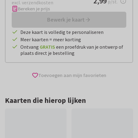
2,99
p/st.
excl. verzendkosten
Bereken je prijs
Bewerk je kaart
Deze kaart is volledig te personaliseren
Meer kaarten = meer korting
Ontvang
GRATIS
een proefdruk van je ontwerp of
plaats direct je bestelling
Toevoegen aan mijn favorieten
Kaarten die hierop lijken