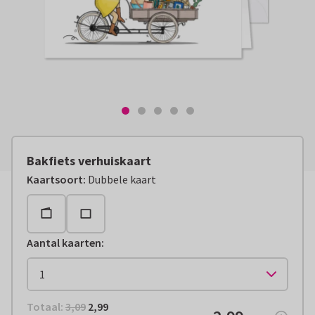
Bakfiets verhuiskaart
Kaartsoort
:
Dubbele kaart
Aantal kaarten
:
Totaal:
€ 2,99
Totaal:
3,09
2,99
€ 2,99
per stuk