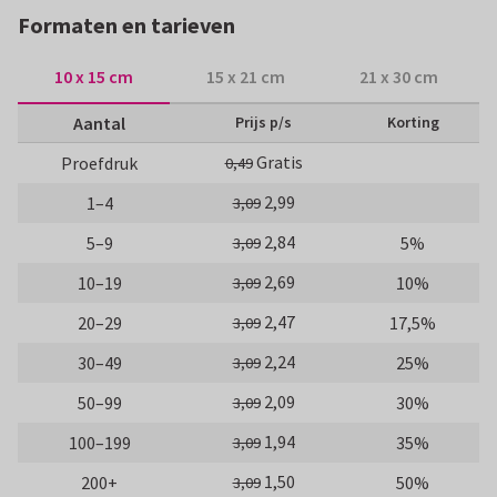
Formaten en tarieven
10 x 15 cm
15 x 21 cm
21 x 30 cm
Aantal
Prijs p/s
Korting
Gratis
Proefdruk
0,49
2,99
1–4
3,09
2,84
5–9
5%
3,09
2,69
10–19
10%
3,09
2,47
20–29
17,5%
3,09
2,24
30–49
25%
3,09
2,09
50–99
30%
3,09
1,94
100–199
35%
3,09
1,50
200+
50%
3,09