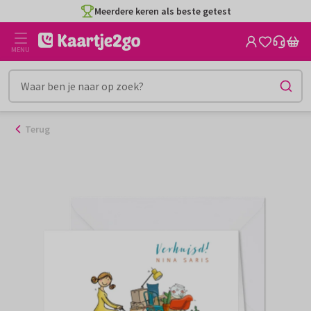
Ga
Meerdere keren als beste getest
naar
de
MENU
inhoud
Terug