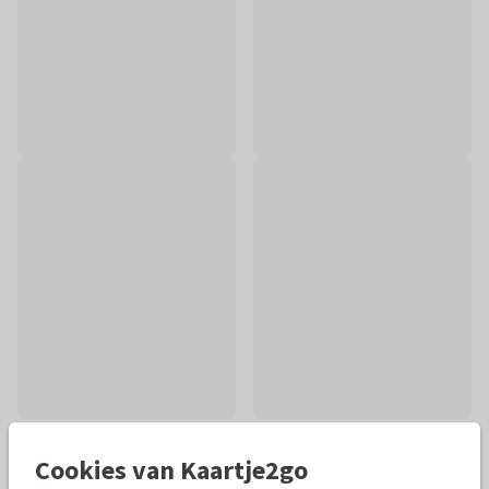
Cookies van Kaartje2go
Mooie extra's bij je kaart