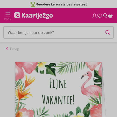
Ga
Meerdere keren als beste getest
naar
de
MENU
inhoud
Terug