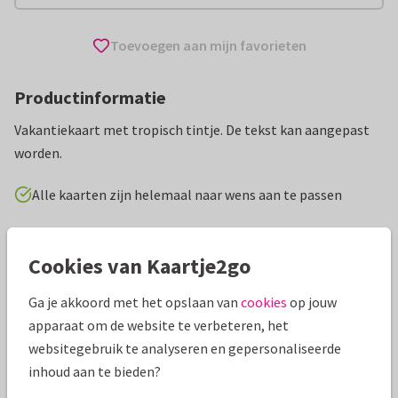
Toevoegen aan mijn favorieten
Productinformatie
Vakantiekaart met tropisch tintje. De tekst kan aangepast
worden.
Alle kaarten zijn helemaal naar wens aan te passen
Vakantiekaarten
Wilma Wolf-Potkamp
Fijne vakantie
Cookies van Kaartje2go
Specificaties bij deze kaart
Ga je akkoord met het opslaan van
cookies
op jouw
apparaat om de website te verbeteren, het
Papiersoort:
Kies uit 6 luxe papiersoorten
websitegebruik te analyseren en gepersonaliseerde
inhoud aan te bieden?
Envelop:
Witte vensterenvelop