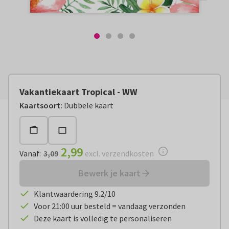
Vakantiekaart Tropical - WW
Vanaf:
€ 2,99
excl. verzendkosten
Kaartsoort
:
Dubbele kaart
2,99
Vanaf
:
3,09
excl. verzendkosten
Bewerk je kaart
Klantwaardering 9.2/10
Voor 21:00 uur besteld = vandaag verzonden
Deze kaart is volledig te personaliseren