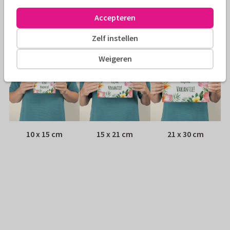
Adres:
Achterop de kaart
Accepteren
Formaten
Zelf instellen
Weigeren
10 x 15 cm
15 x 21 cm
21 x 30 cm