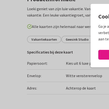
Loeki geniet van zijn luie vakantie. Vanuit zijn ha
vakantie. Een leuke vakantiegroet, vanaf de camp
Coo
Ga je 
Alle kaarten zijn helemaal naar wens aan te p
verbet
aan te
Vakantiekaarten
Geesink Studio
Fijne v
Specificaties bij deze kaart
Papiersoort:
Kies uit 6 luxe papiersoor
Envelop:
Witte vensterenvelop
Adres:
Achterop de kaart