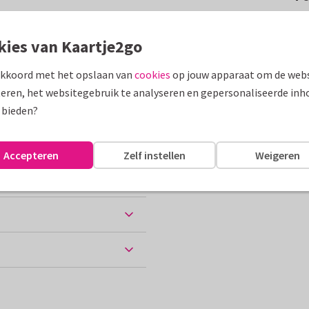
ngmat wenst hij jou een fijne
ing, vanuit de bosse
kies van Kaartje2go
akkoord met het opslaan van
cookies
op jouw apparaat om de webs
assen
eren, het websitegebruik te analyseren en gepersonaliseerde inh
 bieden?
akantie
Accepteren
Zelf instellen
Weigeren
ten