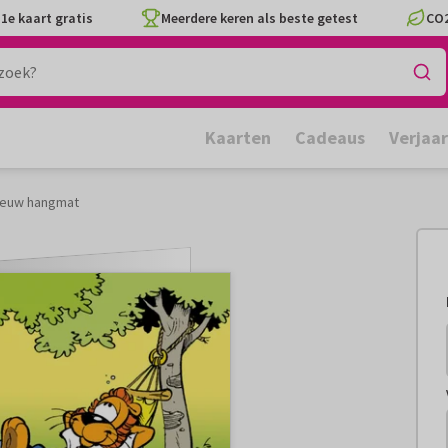
1e kaart gratis
Meerdere keren als beste getest
CO2
Kaarten
Cadeaus
Verjaa
eeuw hangmat