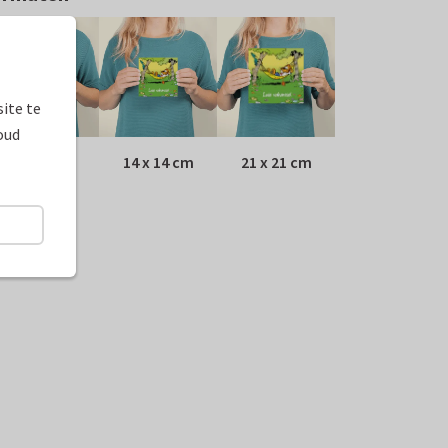
ite te
oud
10 x 10 cm
14 x 14 cm
21 x 21 cm