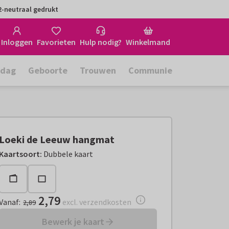
-neutraal gedrukt
Inloggen
Favorieten
Hulp nodig?
Winkelmand
rdag
Geboorte
Trouwen
Communie
Loeki de Leeuw hangmat
Vanaf:
€ 2,79
excl. verzendkosten
Kaartsoort
:
Dubbele kaart
2,79
Vanaf
:
excl. verzendkosten
2,89
Bewerk je kaart