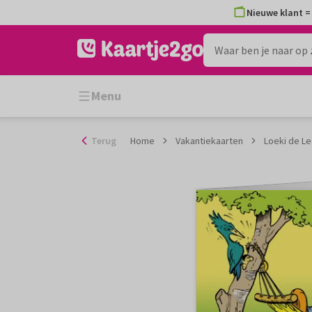
Ga
Nieuwe klant = 
naar
de
inhoud
Menu
Terug
Home
Vakantiekaarten
Loeki de L