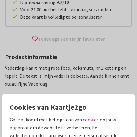
Klantwaardering 9.2/10
Voor 21:00 uur besteld = vandaag verzonden
Deze kaart is volledig te personaliseren
Toevoegen aan mijn favorieten
Productinformatie
Vaderdag-kaart met grote foto, koksmuts, nr 1 ketting en
lepels. De tekst is: mijn vader is de beste. Aan de binnenkant
staat: fijne Vaderdag .
Alle kaarten zijn helemaal naar wens aan te passen
Cookies van Kaartje2go
Vaderdag kaarten
Fishuals
Ga je akkoord met het opslaan van
cookies
op jouw
apparaat om de website te verbeteren, het
Specificaties bij deze kaart
websitegebruik te analyseren en gepersonaliseerde