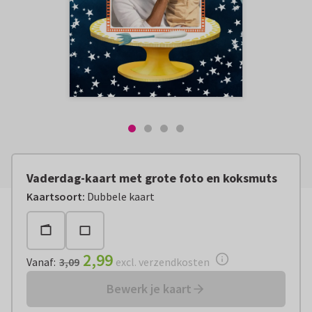
Vaderdag-kaart met grote foto en koksmuts
Vanaf:
€ 2,99
excl. verzendkosten
Kaartsoort
:
Dubbele kaart
2,99
Vanaf
:
3,09
excl. verzendkosten
Bewerk je kaart