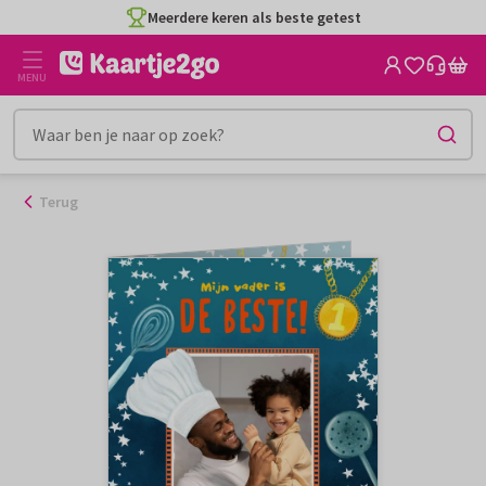
Ga
Meerdere keren als beste getest
naar
de
MENU
inhoud
Terug