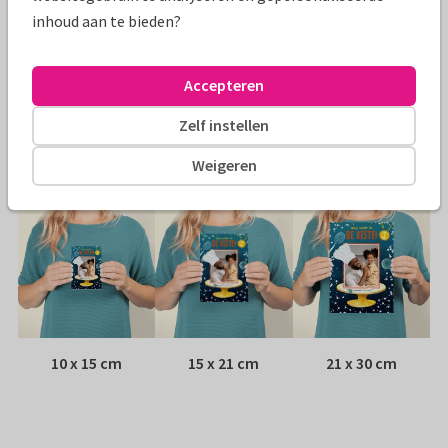
inhoud aan te bieden?
Papiersoort:
Kies uit 6 luxe papiersoorten
Envelop:
Witte vensterenvelop
Accepteren
Zelf instellen
Adres:
Achterop de kaart
Weigeren
Formaten
10 x 15 cm
15 x 21 cm
21 x 30 cm