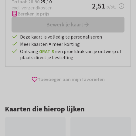
Totaal:
€ 25,10
Totaal:
28,90
25,10
€ 2,51
2,51
per stuk
p/st.
excl. verzendkosten
Bereken je prijs
Bewerk je kaart
Deze kaart is volledig te personaliseren
Meer kaarten = meer korting
Ontvang
GRATIS
een proefdruk van je ontwerp of
plaats direct je bestelling
Toevoegen aan mijn favorieten
Kaarten die hierop lijken