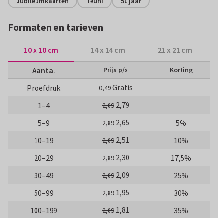
Jubileumkaarten
Teuni
50 jaar
Formaten en tarieven
10 x 10 cm
14 x 14 cm
21 x 21 cm
Aantal
Prijs p/s
Korting
Gratis
Proefdruk
0,49
2,79
1–4
2,89
2,65
5–9
5%
2,89
2,51
10–19
10%
2,89
2,30
20–29
17,5%
2,89
2,09
30–49
25%
2,89
1,95
50–99
30%
2,89
1,81
100–199
35%
2,89