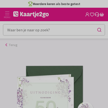
Ga
Meerdere keren als beste getest
naar
de
MENU
inhoud
Terug