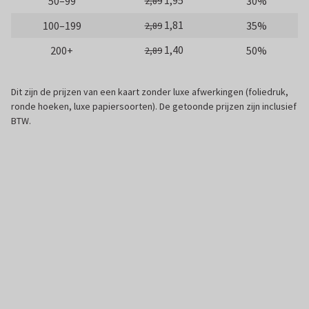
1,95
50–99
30%
2,89
1,81
100–199
35%
2,89
1,40
200+
50%
2,89
Dit zijn de prijzen van een kaart zonder luxe afwerkingen (foliedruk,
ronde hoeken, luxe papiersoorten). De getoonde prijzen zijn inclusief
BTW.