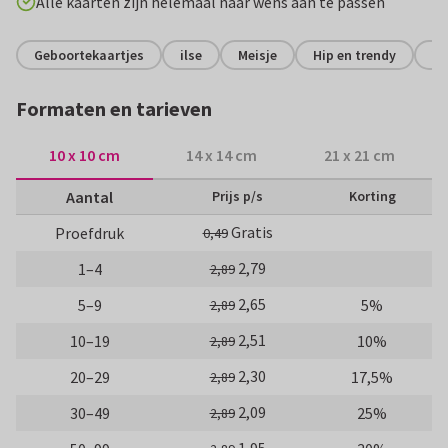
Alle kaarten zijn helemaal naar wens aan te passen
Geboortekaartjes
ilse
Meisje
Hip en trendy
Vi
Formaten en tarieven
10 x 10 cm
14 x 14 cm
21 x 21 cm
Aantal
Prijs p/s
Korting
Gratis
Proefdruk
0,49
2,79
1–4
2,89
2,65
5–9
5%
2,89
2,51
10–19
10%
2,89
2,30
20–29
17,5%
2,89
2,09
30–49
25%
2,89