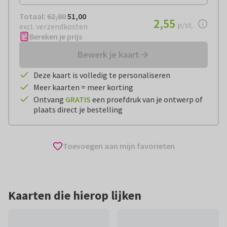
Totaal:
€ 51,00
Totaal:
62,80
51,00
€ 2,55
2,55
per stuk
p/st.
excl. verzendkosten
Bereken je prijs
Bewerk je kaart
Deze kaart is volledig te personaliseren
Meer kaarten = meer korting
Ontvang
GRATIS
een proefdruk van je ontwerp of
plaats direct je bestelling
Toevoegen aan mijn favorieten
Kaarten die hierop lijken