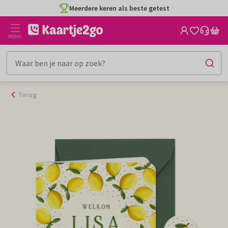
Ga
Meerdere keren als beste getest
naar
de
MENU
inhoud
Terug