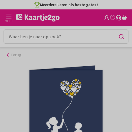
Ga
Meerdere keren als beste getest
naar
de
MENU
inhoud
Terug