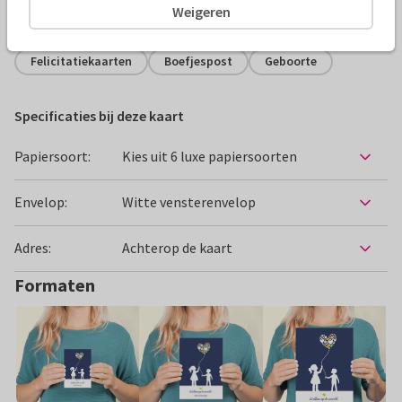
Weigeren
Alle kaarten zijn helemaal naar wens aan te passen
Felicitatiekaarten
Boefjespost
Geboorte
Specificaties bij deze kaart
Papiersoort:
Kies uit 6 luxe papiersoorten
Envelop:
Witte vensterenvelop
Adres:
Achterop de kaart
Formaten