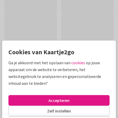
Cookies van Kaartje2go
Ga je akkoord met het opslaan van
cookies
op jouw
apparaat om de website te verbeteren, het
websitegebruik te analyseren en gepersonaliseerde
inhoud aan te bieden?
Productinformatie
Silhouet van broertje met een grote zus. Samen houden ze
Accepteren
een ballon vast die bestaat uit hartjes. De blauwe
achtergrondkleur is aanpasbaar.
Zelf instellen