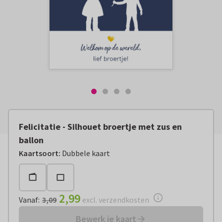
Felicitatie - Silhouet broertje met zus en
ballon
Vanaf:
€ 2,99
excl. verzendkosten
Kaartsoort
:
Dubbele kaart
2,99
Vanaf
:
3,09
excl. verzendkosten
Bewerk je kaart