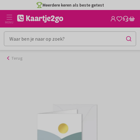
Ga
Meerdere keren als beste getest
naar
de
MENU
inhoud
Terug