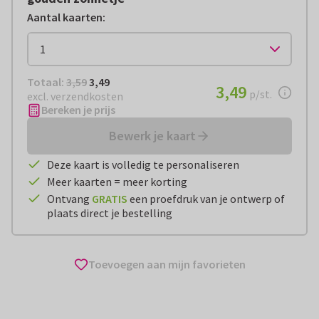
Aantal kaarten
:
Totaal:
€ 3,49
Totaal:
3,59
3,49
€ 3,49
3,49
per stuk
p/st.
excl. verzendkosten
Bereken je prijs
Bewerk je kaart
Deze kaart is volledig te personaliseren
Meer kaarten = meer korting
Ontvang
GRATIS
een proefdruk van je ontwerp of
plaats direct je bestelling
Toevoegen aan mijn favorieten