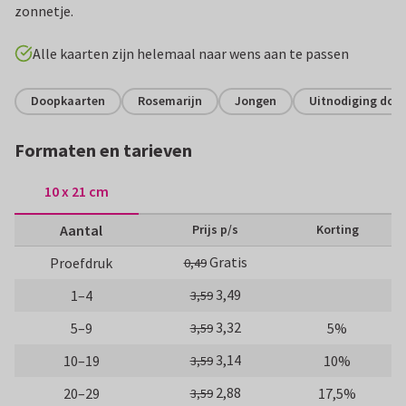
zonnetje.
Alle kaarten zijn helemaal naar wens aan te passen
Doopkaarten
Rosemarijn
Jongen
Uitnodiging doop
Formaten en tarieven
10 x 21 cm
Aantal
Prijs p/s
Korting
Gratis
Proefdruk
0,49
3,49
1–4
3,59
3,32
5–9
5%
3,59
3,14
10–19
10%
3,59
2,88
20–29
17,5%
3,59