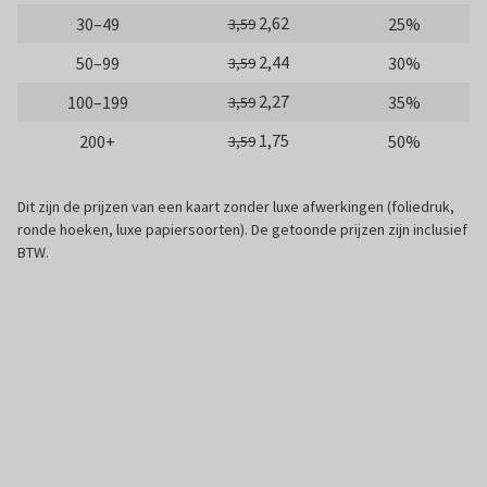
2,62
30–49
25%
3,59
2,44
50–99
30%
3,59
2,27
100–199
35%
3,59
1,75
200+
50%
3,59
Dit zijn de prijzen van een kaart zonder luxe afwerkingen (foliedruk,
ronde hoeken, luxe papiersoorten). De getoonde prijzen zijn inclusief
BTW.