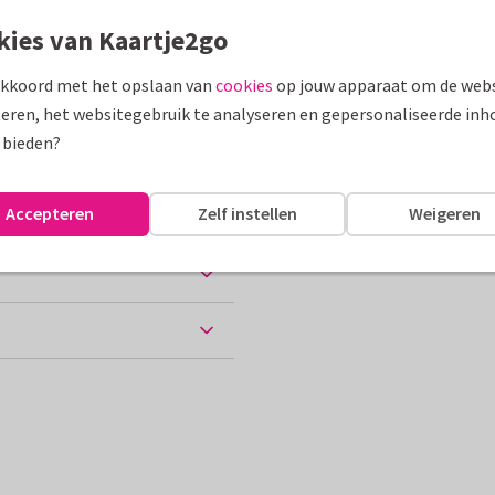
kies van Kaartje2go
assen
akkoord met het opslaan van
cookies
op jouw apparaat om de webs
eren, het websitegebruik te analyseren en gepersonaliseerde inh
 bieden?
10 x 15 cm
Accepteren
Zelf instellen
Weigeren
ten