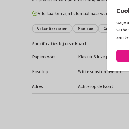
Coo
Alle kaarten zijn helemaal naar wens aan te p
Ga je 
Vakantiekaarten
Manique
Groeten uit...
verbet
aan te
Specificaties bij deze kaart
Papiersoort:
Kies uit 6 luxe papiersoor
Envelop:
Witte vensterenvelop
Adres:
Achterop de kaart