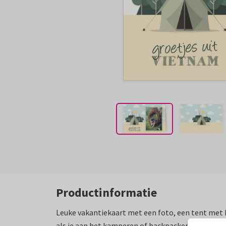
Productinformatie
Leuke vakantiekaart met een foto, een tent met 
als je aan het kamperen of backpacken bent!