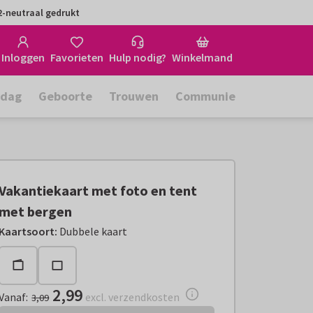
-neutraal gedrukt
Inloggen
Favorieten
Hulp nodig?
Winkelmand
rdag
Geboorte
Trouwen
Communie
Vakantiekaart met foto en tent
met bergen
Vanaf:
€ 2,99
excl. verzendkosten
Kaartsoort
:
Dubbele kaart
2,99
Vanaf
:
excl. verzendkosten
3,09