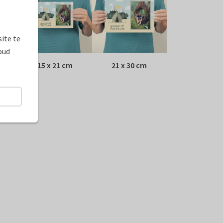
ite te
oud
15 x 21 cm
21 x 30 cm