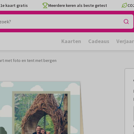
1e kaart gratis
Meerdere keren als beste getest
CO2
Kaarten
Cadeaus
Verjaa
art met foto en tent met bergen