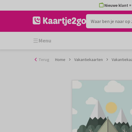
Ga
Nieuwe klant = 
naar
de
inhoud
Menu
Terug
Home
Vakantiekaarten
Vakantieka