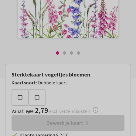
Sterktekaart vogeltjes bloemen
Vanaf:
€ 2,79
excl. verzendkosten
Kaartsoort
:
Dubbele kaart
2,79
Vanaf
:
excl. verzendkosten
2,89
Bewerk je kaart
Klantwaardering 9.2/10