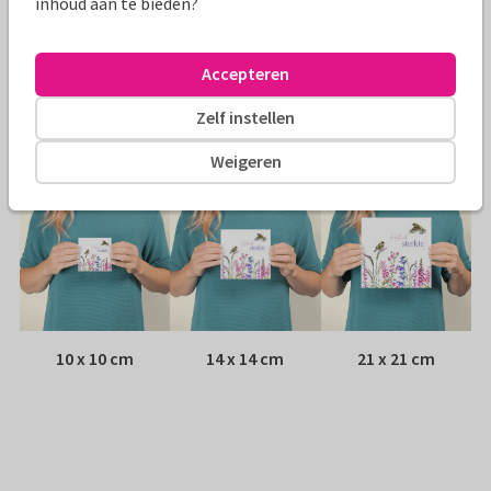
inhoud aan te bieden?
Envelop:
Witte vensterenvelop
Accepteren
Adres:
Achterop de kaart
Zelf instellen
Formaten
Weigeren
10 x 10 cm
14 x 14 cm
21 x 21 cm