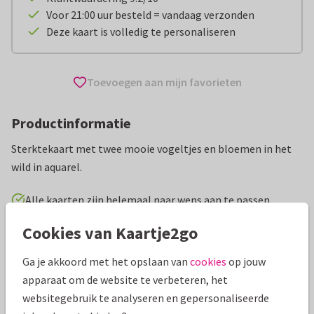
Voor 21:00 uur besteld = vandaag verzonden
Deze kaart is volledig te personaliseren
Toevoegen aan mijn favorieten
Productinformatie
Sterktekaart met twee mooie vogeltjes en bloemen in het
wild in aquarel.
Alle kaarten zijn helemaal naar wens aan te passen
Cookies van Kaartje2go
Sterkte kaarten
Geertje Burgers
Sterkte en medeleven
Ga je akkoord met het opslaan van
cookies
op jouw
Specificaties bij deze kaart
apparaat om de website te verbeteren, het
websitegebruik te analyseren en gepersonaliseerde
Papiersoort:
Kies uit 6 luxe papiersoorten