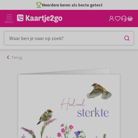
Ga
Meerdere keren als beste getest
naar
de
MENU
inhoud
Terug