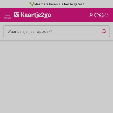
Ga
Meerdere keren als beste getest
naar
de
MENU
inhoud