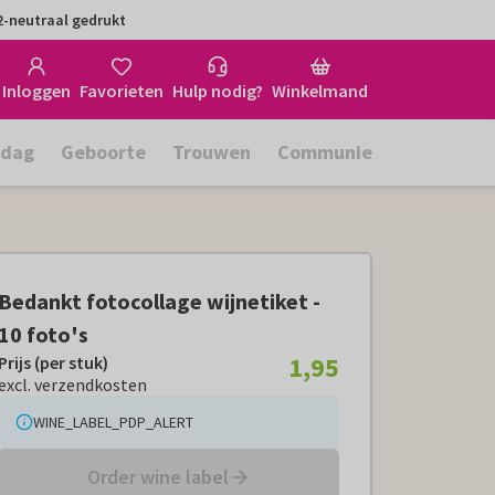
-neutraal gedrukt
Inloggen
Favorieten
Hulp nodig?
Winkelmand
rdag
Geboorte
Trouwen
Communie
Bedankt fotocollage wijnetiket -
10 foto's
1,95
Prijs (per stuk)
Prijs (per stuk):
€ 1,95
excl. verzendkosten
excl. verzendkosten
WINE_LABEL_PDP_ALERT
Order wine label