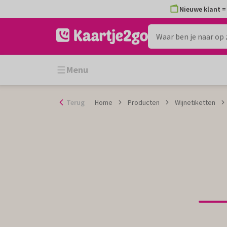
Ga
Nieuwe klant = 
naar
de
inhoud
Menu
Terug
Home
Producten
Wijnetiketten