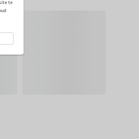
ite te
oud