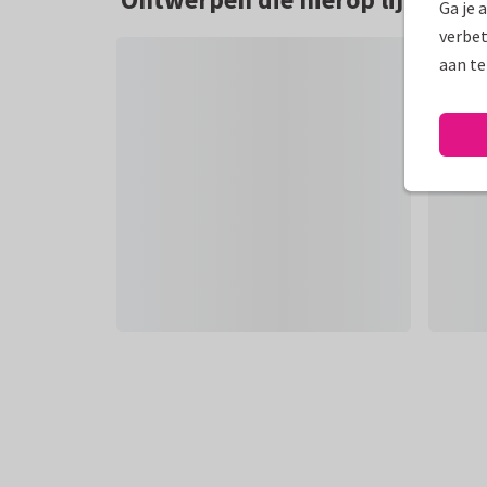
Ga je 
verbet
aan te