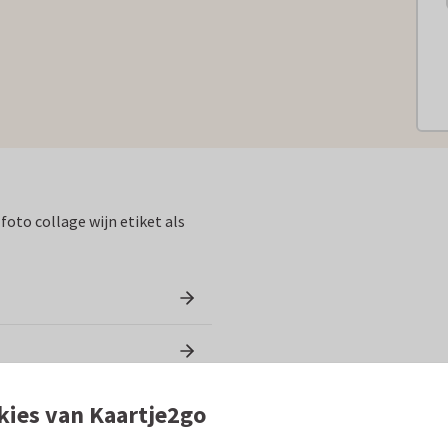
foto collage wijn etiket als
kies van Kaartje2go