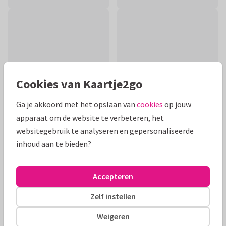
Cookies van Kaartje2go
Ga je akkoord met het opslaan van
cookies
op jouw
apparaat om de website te verbeteren, het
websitegebruik te analyseren en gepersonaliseerde
inhoud aan te bieden?
Productinformatie
Kleurige kaart van een grote broer op de bank met zijn
Accepteren
pasgeboren broertje.
Zelf instellen
Alle kaarten zijn helemaal naar wens aan te passen
Weigeren