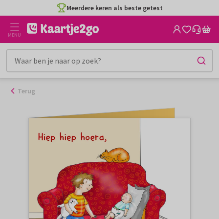
Ga
Meerdere keren als beste getest
naar
de
MENU
inhoud
Terug