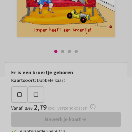
Er is een broertje geboren
Vanaf:
€ 2,79
excl. verzendkosten
Kaartsoort
:
Dubbele kaart
2,79
Vanaf
:
excl. verzendkosten
2,89
Bewerk je kaart
Klantwaardering 9.2/10